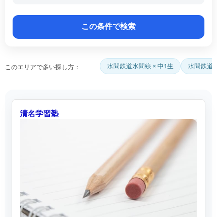
水間鉄道水間線 × 中1生
水間鉄道水
このエリアで多い探し方：
清名学習塾