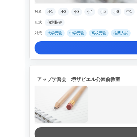
対象
小1
小2
小3
小4
小5
小6
中1
形式
個別指導
対策
大学受験
中学受験
高校受験
推薦入試
アップ学習会 堺ザビエル公園前教室