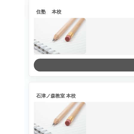
住塾 本校
石津ノ森教室 本校