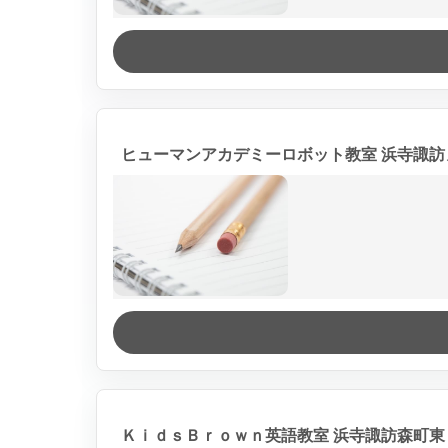
ヒューマンアカデミーロボット教室 浜寺諏訪
ＫｉｄｓＢｒｏｗｎ英語教室 浜寺諏訪森町東