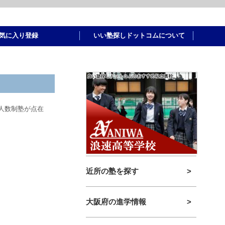
気に入り登録
いい塾探しドットコムについて
人数制塾が点在
近所の塾を探す
>
大阪府の進学情報
>