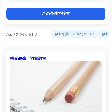
阪和線(鳳～東羽衣) × 中1生
阪和線
このエリアで多い探し方：
明光義塾 羽衣教室