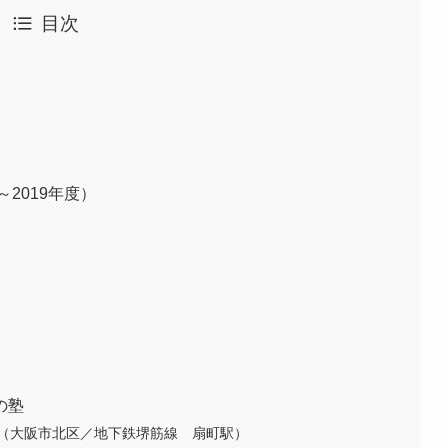
目次
2019年度）
の塾
（大阪市北区／地下鉄堺筋線 扇町駅）