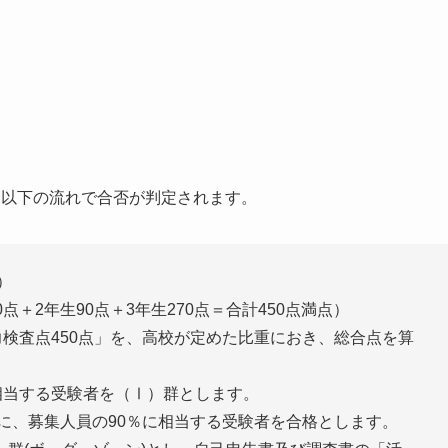
、以下の流れで合否が判定されます。
）
＋2年生90点＋3年生270点＝合計450点満点）
力検査点450点」を、高校が定めた比重におき、総合点を算
相当する受験者を（Ⅰ）群とします。
に、募集人員の90％に相当する受験者を合格とします。