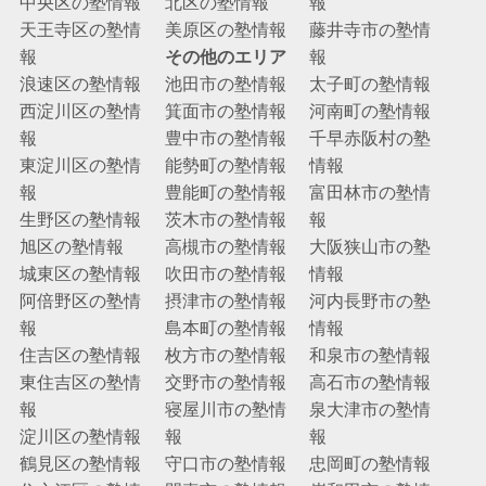
中央区の塾情報
北区の塾情報
報
天王寺区の塾情
美原区の塾情報
藤井寺市の塾情
報
その他のエリア
報
浪速区の塾情報
池田市の塾情報
太子町の塾情報
西淀川区の塾情
箕面市の塾情報
河南町の塾情報
報
豊中市の塾情報
千早赤阪村の塾
東淀川区の塾情
能勢町の塾情報
情報
報
豊能町の塾情報
富田林市の塾情
生野区の塾情報
茨木市の塾情報
報
旭区の塾情報
高槻市の塾情報
大阪狭山市の塾
城東区の塾情報
吹田市の塾情報
情報
阿倍野区の塾情
摂津市の塾情報
河内長野市の塾
報
島本町の塾情報
情報
住吉区の塾情報
枚方市の塾情報
和泉市の塾情報
東住吉区の塾情
交野市の塾情報
高石市の塾情報
報
寝屋川市の塾情
泉大津市の塾情
淀川区の塾情報
報
報
鶴見区の塾情報
守口市の塾情報
忠岡町の塾情報