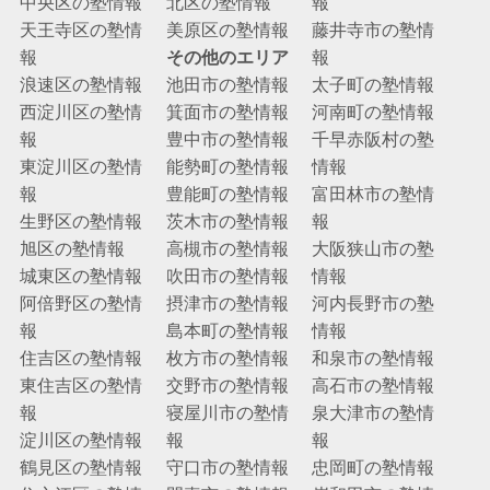
中央区の塾情報
北区の塾情報
報
天王寺区の塾情
美原区の塾情報
藤井寺市の塾情
報
その他のエリア
報
浪速区の塾情報
池田市の塾情報
太子町の塾情報
西淀川区の塾情
箕面市の塾情報
河南町の塾情報
報
豊中市の塾情報
千早赤阪村の塾
東淀川区の塾情
能勢町の塾情報
情報
報
豊能町の塾情報
富田林市の塾情
生野区の塾情報
茨木市の塾情報
報
旭区の塾情報
高槻市の塾情報
大阪狭山市の塾
城東区の塾情報
吹田市の塾情報
情報
阿倍野区の塾情
摂津市の塾情報
河内長野市の塾
報
島本町の塾情報
情報
住吉区の塾情報
枚方市の塾情報
和泉市の塾情報
東住吉区の塾情
交野市の塾情報
高石市の塾情報
報
寝屋川市の塾情
泉大津市の塾情
淀川区の塾情報
報
報
鶴見区の塾情報
守口市の塾情報
忠岡町の塾情報