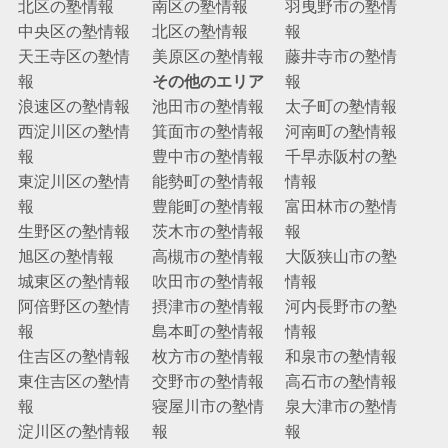
北区の塾情報
南区の塾情報
羽曳野市の塾情
中央区の塾情報
北区の塾情報
報
天王寺区の塾情
美原区の塾情報
藤井寺市の塾情
報
その他のエリア
報
浪速区の塾情報
池田市の塾情報
太子町の塾情報
西淀川区の塾情
箕面市の塾情報
河南町の塾情報
報
豊中市の塾情報
千早赤阪村の塾
東淀川区の塾情
能勢町の塾情報
情報
報
豊能町の塾情報
富田林市の塾情
生野区の塾情報
茨木市の塾情報
報
旭区の塾情報
高槻市の塾情報
大阪狭山市の塾
城東区の塾情報
吹田市の塾情報
情報
阿倍野区の塾情
摂津市の塾情報
河内長野市の塾
報
島本町の塾情報
情報
住吉区の塾情報
枚方市の塾情報
和泉市の塾情報
東住吉区の塾情
交野市の塾情報
高石市の塾情報
報
寝屋川市の塾情
泉大津市の塾情
淀川区の塾情報
報
報