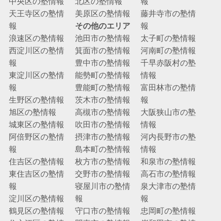
中央区の塾情報
北区の塾情報
報
天王寺区の塾情
美原区の塾情報
藤井寺市の塾情
報
その他のエリア
報
浪速区の塾情報
池田市の塾情報
太子町の塾情報
西淀川区の塾情
箕面市の塾情報
河南町の塾情報
報
豊中市の塾情報
千早赤阪村の塾
東淀川区の塾情
能勢町の塾情報
情報
報
豊能町の塾情報
富田林市の塾情
生野区の塾情報
茨木市の塾情報
報
旭区の塾情報
高槻市の塾情報
大阪狭山市の塾
城東区の塾情報
吹田市の塾情報
情報
阿倍野区の塾情
摂津市の塾情報
河内長野市の塾
報
島本町の塾情報
情報
住吉区の塾情報
枚方市の塾情報
和泉市の塾情報
東住吉区の塾情
交野市の塾情報
高石市の塾情報
報
寝屋川市の塾情
泉大津市の塾情
淀川区の塾情報
報
報
鶴見区の塾情報
守口市の塾情報
忠岡町の塾情報