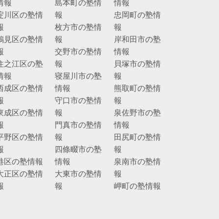
情報
島本町の塾情
情報
淀川区の塾情
報
忠岡町の塾情
報
枚方市の塾情
報
鶴見区の塾情
報
岸和田市の塾
報
交野市の塾情
情報
住之江区の塾
報
貝塚市の塾情
情報
寝屋川市の塾
報
西成区の塾情
情報
熊取町の塾情
報
守口市の塾情
報
東成区の塾情
報
泉佐野市の塾
報
門真市の塾情
情報
平野区の塾情
報
田尻町の塾情
報
四條畷市の塾
報
港区の塾情報
情報
泉南市の塾情
大正区の塾情
大東市の塾情
報
報
報
岬町の塾情報