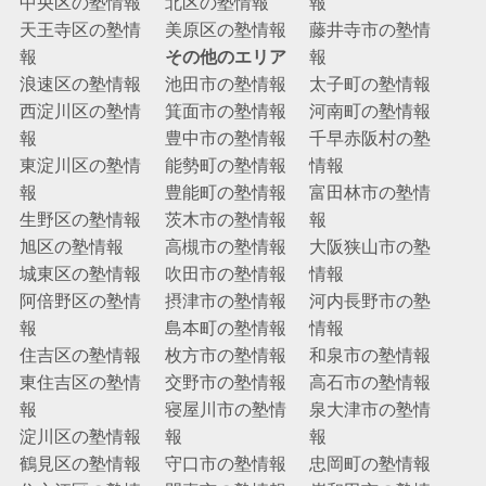
中央区の塾情報
北区の塾情報
報
天王寺区の塾情
美原区の塾情報
藤井寺市の塾情
報
その他のエリア
報
浪速区の塾情報
池田市の塾情報
太子町の塾情報
西淀川区の塾情
箕面市の塾情報
河南町の塾情報
報
豊中市の塾情報
千早赤阪村の塾
東淀川区の塾情
能勢町の塾情報
情報
報
豊能町の塾情報
富田林市の塾情
生野区の塾情報
茨木市の塾情報
報
旭区の塾情報
高槻市の塾情報
大阪狭山市の塾
城東区の塾情報
吹田市の塾情報
情報
阿倍野区の塾情
摂津市の塾情報
河内長野市の塾
報
島本町の塾情報
情報
住吉区の塾情報
枚方市の塾情報
和泉市の塾情報
東住吉区の塾情
交野市の塾情報
高石市の塾情報
報
寝屋川市の塾情
泉大津市の塾情
淀川区の塾情報
報
報
鶴見区の塾情報
守口市の塾情報
忠岡町の塾情報