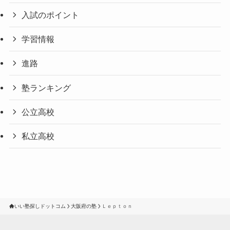
入試のポイント
学習情報
進路
塾ランキング
公立高校
私立高校
いい塾探しドットコム
大阪府の塾
Ｌｅｐｔｏｎ