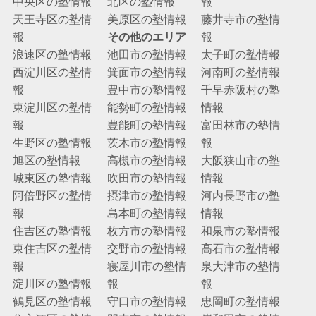
中央区の塾情報
北区の塾情報
報
天王寺区の塾情
美原区の塾情報
藤井寺市の塾情
報
その他のエリア
報
浪速区の塾情報
池田市の塾情報
太子町の塾情報
西淀川区の塾情
箕面市の塾情報
河南町の塾情報
報
豊中市の塾情報
千早赤阪村の塾
東淀川区の塾情
能勢町の塾情報
情報
報
豊能町の塾情報
富田林市の塾情
生野区の塾情報
茨木市の塾情報
報
旭区の塾情報
高槻市の塾情報
大阪狭山市の塾
城東区の塾情報
吹田市の塾情報
情報
阿倍野区の塾情
摂津市の塾情報
河内長野市の塾
報
島本町の塾情報
情報
住吉区の塾情報
枚方市の塾情報
和泉市の塾情報
東住吉区の塾情
交野市の塾情報
高石市の塾情報
報
寝屋川市の塾情
泉大津市の塾情
淀川区の塾情報
報
報
鶴見区の塾情報
守口市の塾情報
忠岡町の塾情報