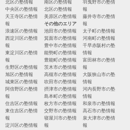
北区の塾情報
南区の塾情報
羽曳野市の塾情
中央区の塾情報
北区の塾情報
報
天王寺区の塾情
美原区の塾情報
藤井寺市の塾情
報
その他のエリア
報
浪速区の塾情報
池田市の塾情報
太子町の塾情報
西淀川区の塾情
箕面市の塾情報
河南町の塾情報
報
豊中市の塾情報
千早赤阪村の塾
東淀川区の塾情
能勢町の塾情報
情報
報
豊能町の塾情報
富田林市の塾情
生野区の塾情報
茨木市の塾情報
報
旭区の塾情報
高槻市の塾情報
大阪狭山市の塾
城東区の塾情報
吹田市の塾情報
情報
阿倍野区の塾情
摂津市の塾情報
河内長野市の塾
報
島本町の塾情報
情報
住吉区の塾情報
枚方市の塾情報
和泉市の塾情報
東住吉区の塾情
交野市の塾情報
高石市の塾情報
報
寝屋川市の塾情
泉大津市の塾情
淀川区の塾情報
報
報