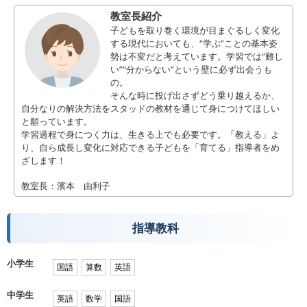
教室長紹介
子どもを取り巻く環境が目まぐるしく変化
する現代においても、“学ぶ”ことの基本姿
勢は不変だと考えています。学習では“難し
い”“分からない”という壁に必ず出会うも
の。
そんな時に投げ出さずどう乗り越えるか、
自分なりの解決方法をスタッドの教材を通じて身につけてほしい
と願っています。
学習過程で身につく力は、生きる上でも必要です。「教える」よ
り、自ら成長し変化に対応できる子どもを「育てる」指導者をめ
ざします！
教室長：濱本 由利子
指導教科
小学生
国語
算数
英語
中学生
英語
数学
国語