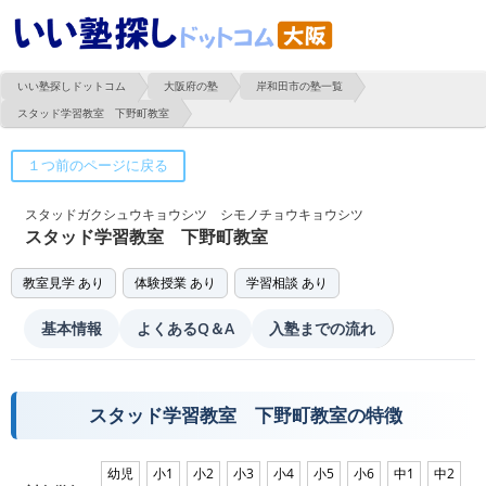
いい塾探しドットコム
大阪府の塾
岸和田市の塾一覧
スタッド学習教室 下野町教室
スタッドガクシュウキョウシツ シモノチョウキョウシツ
スタッド学習教室 下野町教室
教室見学 あり
体験授業 あり
学習相談 あり
基本情報
よくあるQ＆A
入塾までの流れ
スタッド学習教室 下野町教室の特徴
幼児
小1
小2
小3
小4
小5
小6
中1
中2