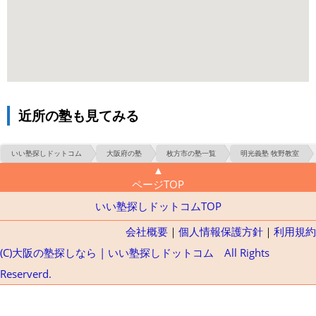
近所の塾も見てみる
いい塾探しドットコム
大阪府の塾
枚方市の塾一覧
明光義塾 牧野教室
▲
ページTOP
いい塾探しドットコムTOP
会社概要
｜
個人情報保護方針
｜
利用規約
(C)大阪の塾探しなら | いい塾探しドットコム All Rights
Reserverd.