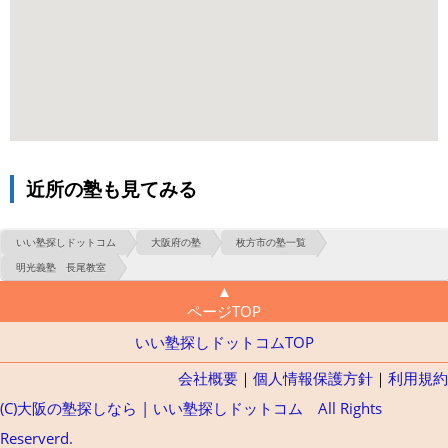
近所の塾も見てみる
いい塾探しドットコム
大阪府の塾
枚方市の塾一覧
明光義塾 長尾教室
▲
ページTOP
いい塾探しドットコムTOP
会社概要
｜
個人情報保護方針
｜
利用規約
(C)大阪の塾探しなら | いい塾探しドットコム All Rights
Reserverd.