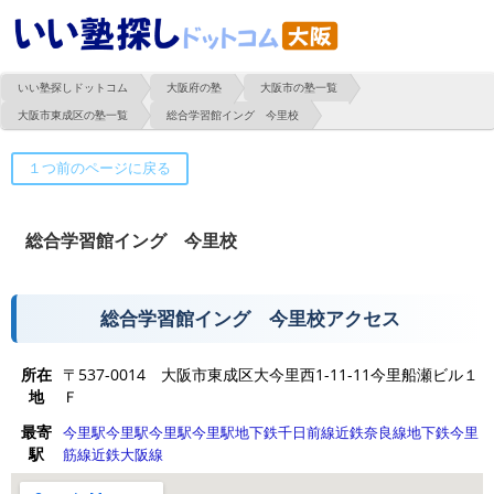
いい塾探しドットコム
大阪府の塾
大阪市の塾一覧
大阪市東成区の塾一覧
総合学習館イング 今里校
総合学習館イング 今里校
総合学習館イング 今里校アクセス
所在
〒537-0014 大阪市東成区大今里西1-11-11今里船瀬ビル１
地
Ｆ
最寄
今里駅
今里駅
今里駅
今里駅
地下鉄千日前線
近鉄奈良線
地下鉄今里
駅
筋線
近鉄大阪線