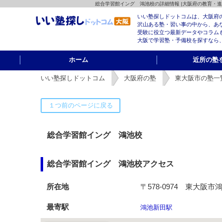
総合学習館イング 鴻池校の詳細情報 |大阪府の教育・
いい塾探しドットコムは、大阪府
沢山ある塾・習い事の中から、あ
受験に役立つ最新データやコラム
大阪で学習塾・予備校を探すなら
ホーム
近所の塾
いい塾探しドットコム
大阪府の塾
東大阪市の塾一
総合学習館イング 鴻池校
総合学習館イング 鴻池校アクセス
所在地
〒578-0974 東大阪
最寄駅
鴻池新田駅