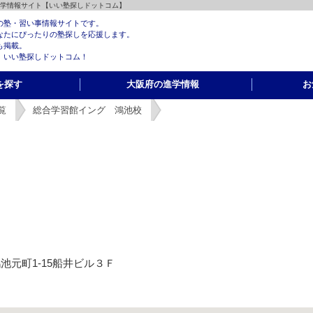
進学情報サイト【いい塾探しドットコム】
の塾・習い事情報サイトです。
なたにぴったりの塾探しを応援します。
も掲載。
、いい塾探しドットコム！
を探す
大阪府の進学情報
お
覧
総合学習館イング 鴻池校
市鴻池元町1-15船井ビル３Ｆ