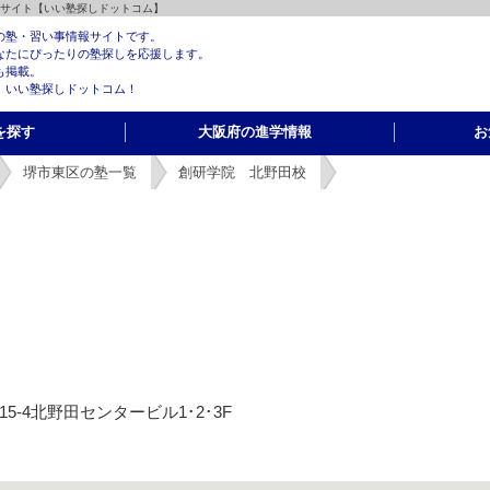
報サイト【いい塾探しドットコム】
の塾・習い事情報サイトです。
なたにぴったりの塾探しを応援します。
も掲載。
、いい塾探しドットコム！
を探す
大阪府の進学情報
お
堺市東区の塾一覧
創研学院 北野田校
15-4北野田センタービル1･2･3F