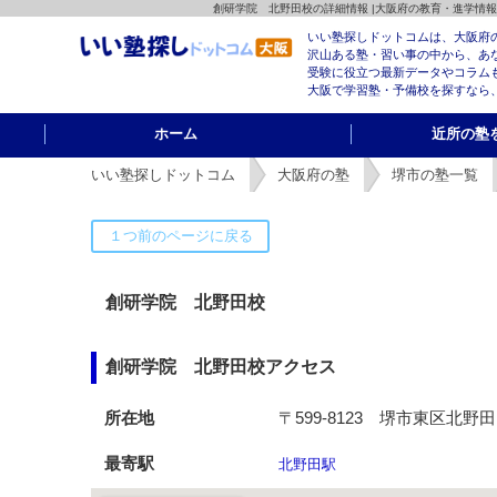
創研学院 北野田校の詳細情報 |大阪府の教育・進学情
いい塾探しドットコムは、大阪府
沢山ある塾・習い事の中から、あ
受験に役立つ最新データやコラム
大阪で学習塾・予備校を探すなら
ホーム
近所の塾
いい塾探しドットコム
大阪府の塾
堺市の塾一覧
創研学院 北野田校
創研学院 北野田校アクセス
所在地
〒599-8123 堺市東区北野田
最寄駅
北野田駅