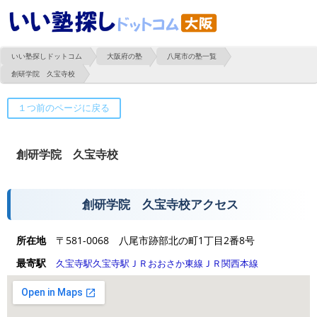
いい塾探しドットコム
大阪府の塾
八尾市の塾一覧
創研学院 久宝寺校
創研学院 久宝寺校
創研学院 久宝寺校アクセス
所在地
〒581-0068 八尾市跡部北の町1丁目2番8号
最寄駅
久宝寺駅
久宝寺駅
ＪＲおおさか東線
ＪＲ関西本線