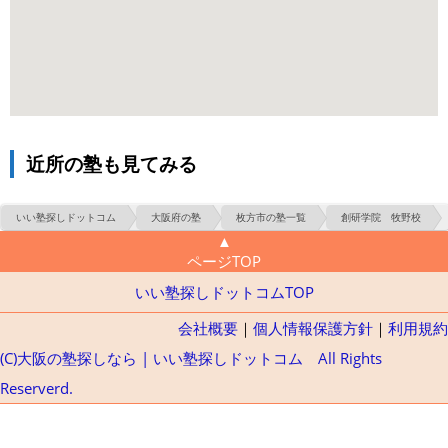
近所の塾も見てみる
いい塾探しドットコム
大阪府の塾
枚方市の塾一覧
創研学院 牧野校
▲
ページTOP
いい塾探しドットコムTOP
会社概要
｜
個人情報保護方針
｜
利用規約
(C)大阪の塾探しなら | いい塾探しドットコム All Rights
Reserverd.