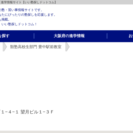
育・進学情報サイト【いい塾探しドットコム】
の塾・習い事情報サイトです。
なたにぴったりの塾探しを応援します。
も掲載。
、いい塾探しドットコム！
を探す
大阪府の進学情報
お
類塾高校生部門 豊中駅前教室
井町１−４−１ 望月ビル１−３Ｆ