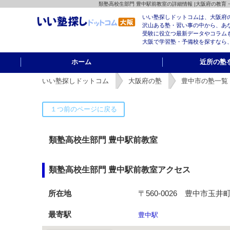
類塾高校生部門 豊中駅前教室の詳細情報 |大阪府の教
いい塾探しドットコムは、大阪府
沢山ある塾・習い事の中から、あ
受験に役立つ最新データやコラム
大阪で学習塾・予備校を探すなら
ホーム
近所の塾
いい塾探しドットコム
大阪府の塾
豊中市の塾一覧
類塾高校生部門 豊中駅前教室
類塾高校生部門 豊中駅前教室アクセス
所在地
〒560-0026 豊中市玉
最寄駅
豊中駅