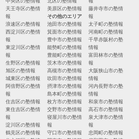
中央区の塾情報
北区の塾情報
報
天王寺区の塾情
美原区の塾情報
藤井寺市の塾情
報
その他のエリア
報
浪速区の塾情報
池田市の塾情報
太子町の塾情報
西淀川区の塾情
箕面市の塾情報
河南町の塾情報
報
豊中市の塾情報
千早赤阪村の塾
東淀川区の塾情
能勢町の塾情報
情報
報
豊能町の塾情報
富田林市の塾情
生野区の塾情報
茨木市の塾情報
報
旭区の塾情報
高槻市の塾情報
大阪狭山市の塾
城東区の塾情報
吹田市の塾情報
情報
阿倍野区の塾情
摂津市の塾情報
河内長野市の塾
報
島本町の塾情報
情報
住吉区の塾情報
枚方市の塾情報
和泉市の塾情報
東住吉区の塾情
交野市の塾情報
高石市の塾情報
報
寝屋川市の塾情
泉大津市の塾情
淀川区の塾情報
報
報
鶴見区の塾情報
守口市の塾情報
忠岡町の塾情報