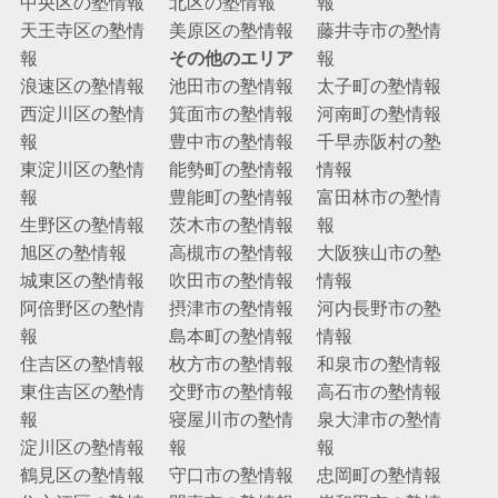
中央区の塾情報
北区の塾情報
報
天王寺区の塾情
美原区の塾情報
藤井寺市の塾情
報
その他のエリア
報
浪速区の塾情報
池田市の塾情報
太子町の塾情報
西淀川区の塾情
箕面市の塾情報
河南町の塾情報
報
豊中市の塾情報
千早赤阪村の塾
東淀川区の塾情
能勢町の塾情報
情報
報
豊能町の塾情報
富田林市の塾情
生野区の塾情報
茨木市の塾情報
報
旭区の塾情報
高槻市の塾情報
大阪狭山市の塾
城東区の塾情報
吹田市の塾情報
情報
阿倍野区の塾情
摂津市の塾情報
河内長野市の塾
報
島本町の塾情報
情報
住吉区の塾情報
枚方市の塾情報
和泉市の塾情報
東住吉区の塾情
交野市の塾情報
高石市の塾情報
報
寝屋川市の塾情
泉大津市の塾情
淀川区の塾情報
報
報
鶴見区の塾情報
守口市の塾情報
忠岡町の塾情報