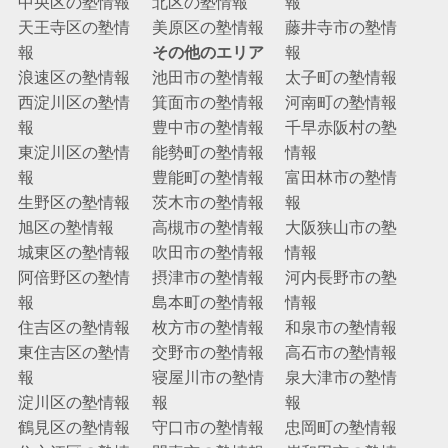
中央区の塾情報
北区の塾情報
報
天王寺区の塾情
美原区の塾情報
藤井寺市の塾情
報
その他のエリア
報
浪速区の塾情報
池田市の塾情報
太子町の塾情報
西淀川区の塾情
箕面市の塾情報
河南町の塾情報
報
豊中市の塾情報
千早赤阪村の塾
東淀川区の塾情
能勢町の塾情報
情報
報
豊能町の塾情報
富田林市の塾情
生野区の塾情報
茨木市の塾情報
報
旭区の塾情報
高槻市の塾情報
大阪狭山市の塾
城東区の塾情報
吹田市の塾情報
情報
阿倍野区の塾情
摂津市の塾情報
河内長野市の塾
報
島本町の塾情報
情報
住吉区の塾情報
枚方市の塾情報
和泉市の塾情報
東住吉区の塾情
交野市の塾情報
高石市の塾情報
報
寝屋川市の塾情
泉大津市の塾情
淀川区の塾情報
報
報
鶴見区の塾情報
守口市の塾情報
忠岡町の塾情報