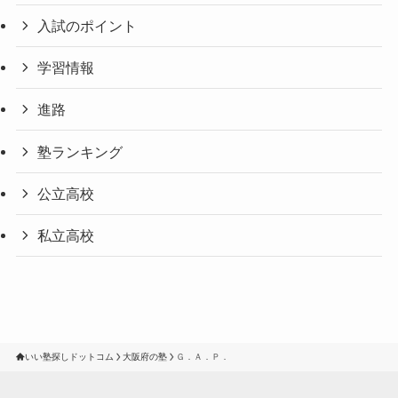
入試のポイント
学習情報
進路
塾ランキング
公立高校
私立高校
いい塾探しドットコム
大阪府の塾
Ｇ．Ａ．Ｐ．