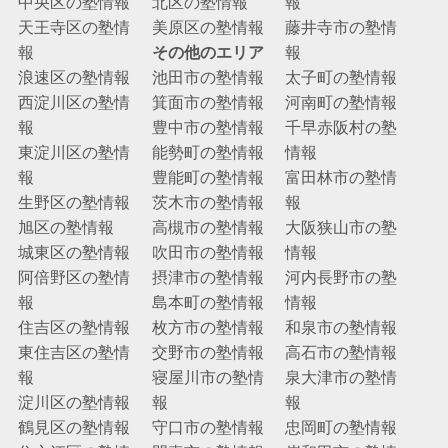
中央区の塾情報
北区の塾情報
報
天王寺区の塾情
美原区の塾情報
藤井寺市の塾情
報
その他のエリア
報
浪速区の塾情報
池田市の塾情報
太子町の塾情報
西淀川区の塾情
箕面市の塾情報
河南町の塾情報
報
豊中市の塾情報
千早赤阪村の塾
東淀川区の塾情
能勢町の塾情報
情報
報
豊能町の塾情報
富田林市の塾情
生野区の塾情報
茨木市の塾情報
報
旭区の塾情報
高槻市の塾情報
大阪狭山市の塾
城東区の塾情報
吹田市の塾情報
情報
阿倍野区の塾情
摂津市の塾情報
河内長野市の塾
報
島本町の塾情報
情報
住吉区の塾情報
枚方市の塾情報
和泉市の塾情報
東住吉区の塾情
交野市の塾情報
高石市の塾情報
報
寝屋川市の塾情
泉大津市の塾情
淀川区の塾情報
報
報
鶴見区の塾情報
守口市の塾情報
忠岡町の塾情報