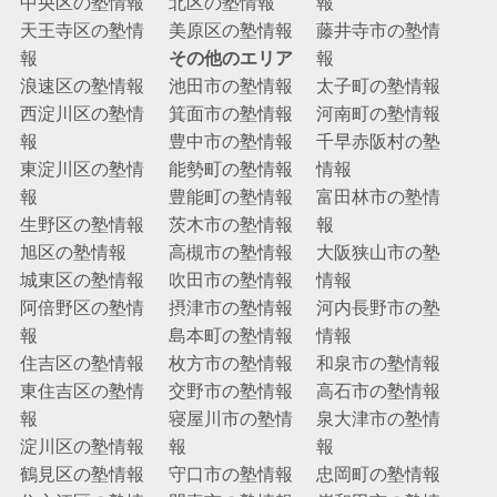
中央区の塾情報
北区の塾情報
報
天王寺区の塾情
美原区の塾情報
藤井寺市の塾情
報
その他のエリア
報
浪速区の塾情報
池田市の塾情報
太子町の塾情報
西淀川区の塾情
箕面市の塾情報
河南町の塾情報
報
豊中市の塾情報
千早赤阪村の塾
東淀川区の塾情
能勢町の塾情報
情報
報
豊能町の塾情報
富田林市の塾情
生野区の塾情報
茨木市の塾情報
報
旭区の塾情報
高槻市の塾情報
大阪狭山市の塾
城東区の塾情報
吹田市の塾情報
情報
阿倍野区の塾情
摂津市の塾情報
河内長野市の塾
報
島本町の塾情報
情報
住吉区の塾情報
枚方市の塾情報
和泉市の塾情報
東住吉区の塾情
交野市の塾情報
高石市の塾情報
報
寝屋川市の塾情
泉大津市の塾情
淀川区の塾情報
報
報
鶴見区の塾情報
守口市の塾情報
忠岡町の塾情報