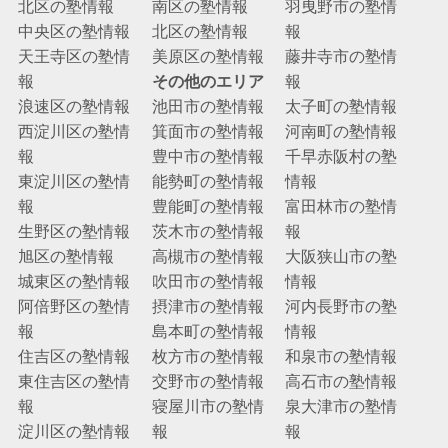
北区の塾情報
南区の塾情報
羽曳野市の塾情
中央区の塾情報
北区の塾情報
報
天王寺区の塾情
美原区の塾情報
藤井寺市の塾情
報
その他のエリア
報
浪速区の塾情報
池田市の塾情報
太子町の塾情報
西淀川区の塾情
箕面市の塾情報
河南町の塾情報
報
豊中市の塾情報
千早赤阪村の塾
東淀川区の塾情
能勢町の塾情報
情報
報
豊能町の塾情報
富田林市の塾情
生野区の塾情報
茨木市の塾情報
報
旭区の塾情報
高槻市の塾情報
大阪狭山市の塾
城東区の塾情報
吹田市の塾情報
情報
阿倍野区の塾情
摂津市の塾情報
河内長野市の塾
報
島本町の塾情報
情報
住吉区の塾情報
枚方市の塾情報
和泉市の塾情報
東住吉区の塾情
交野市の塾情報
高石市の塾情報
報
寝屋川市の塾情
泉大津市の塾情
淀川区の塾情報
報
報