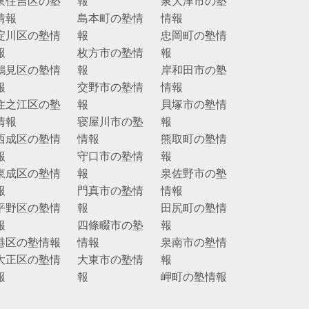
東住吉区の塾
報
泉大津市の塾
情報
島本町の塾情
情報
淀川区の塾情
報
忠岡町の塾情
報
枚方市の塾情
報
鶴見区の塾情
報
岸和田市の塾
報
交野市の塾情
情報
住之江区の塾
報
貝塚市の塾情
情報
寝屋川市の塾
報
西成区の塾情
情報
熊取町の塾情
報
守口市の塾情
報
東成区の塾情
報
泉佐野市の塾
報
門真市の塾情
情報
平野区の塾情
報
田尻町の塾情
報
四條畷市の塾
報
港区の塾情報
情報
泉南市の塾情
大正区の塾情
大東市の塾情
報
報
報
岬町の塾情報