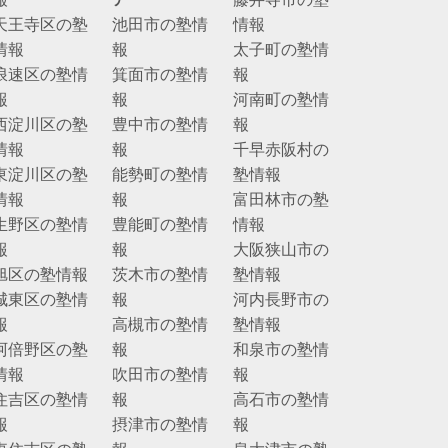
天王寺区の塾
池田市の塾情
情報
情報
報
太子町の塾情
浪速区の塾情
箕面市の塾情
報
報
報
河南町の塾情
西淀川区の塾
豊中市の塾情
報
情報
報
千早赤阪村の
東淀川区の塾
能勢町の塾情
塾情報
情報
報
富田林市の塾
生野区の塾情
豊能町の塾情
情報
報
報
大阪狭山市の
旭区の塾情報
茨木市の塾情
塾情報
城東区の塾情
報
河内長野市の
報
高槻市の塾情
塾情報
阿倍野区の塾
報
和泉市の塾情
情報
吹田市の塾情
報
住吉区の塾情
報
高石市の塾情
報
摂津市の塾情
報