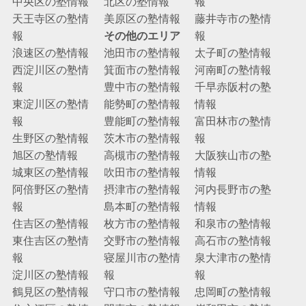
中央区の塾情報
北区の塾情報
報
天王寺区の塾情
美原区の塾情報
藤井寺市の塾情
報
その他のエリア
報
浪速区の塾情報
池田市の塾情報
太子町の塾情報
西淀川区の塾情
箕面市の塾情報
河南町の塾情報
報
豊中市の塾情報
千早赤阪村の塾
東淀川区の塾情
能勢町の塾情報
情報
報
豊能町の塾情報
富田林市の塾情
生野区の塾情報
茨木市の塾情報
報
旭区の塾情報
高槻市の塾情報
大阪狭山市の塾
城東区の塾情報
吹田市の塾情報
情報
阿倍野区の塾情
摂津市の塾情報
河内長野市の塾
報
島本町の塾情報
情報
住吉区の塾情報
枚方市の塾情報
和泉市の塾情報
東住吉区の塾情
交野市の塾情報
高石市の塾情報
報
寝屋川市の塾情
泉大津市の塾情
淀川区の塾情報
報
報
鶴見区の塾情報
守口市の塾情報
忠岡町の塾情報