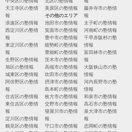
中央区の塾情報
北区の塾情報
報
天王寺区の塾情
美原区の塾情報
藤井寺市の塾情
報
その他のエリア
報
浪速区の塾情報
池田市の塾情報
太子町の塾情報
西淀川区の塾情
箕面市の塾情報
河南町の塾情報
報
豊中市の塾情報
千早赤阪村の塾
東淀川区の塾情
能勢町の塾情報
情報
報
豊能町の塾情報
富田林市の塾情
生野区の塾情報
茨木市の塾情報
報
旭区の塾情報
高槻市の塾情報
大阪狭山市の塾
城東区の塾情報
吹田市の塾情報
情報
阿倍野区の塾情
摂津市の塾情報
河内長野市の塾
報
島本町の塾情報
情報
住吉区の塾情報
枚方市の塾情報
和泉市の塾情報
東住吉区の塾情
交野市の塾情報
高石市の塾情報
報
寝屋川市の塾情
泉大津市の塾情
淀川区の塾情報
報
報
鶴見区の塾情報
守口市の塾情報
忠岡町の塾情報