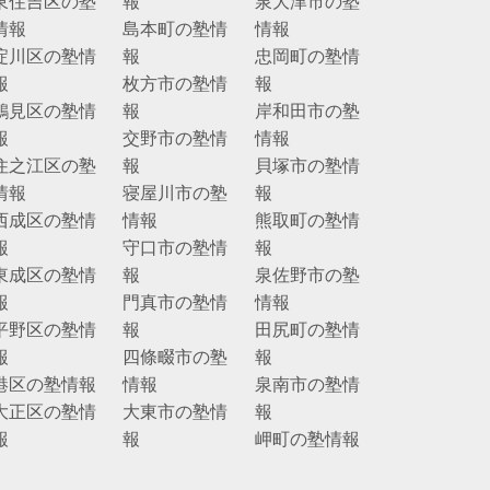
東住吉区の塾
報
泉大津市の塾
情報
島本町の塾情
情報
淀川区の塾情
報
忠岡町の塾情
報
枚方市の塾情
報
鶴見区の塾情
報
岸和田市の塾
報
交野市の塾情
情報
住之江区の塾
報
貝塚市の塾情
情報
寝屋川市の塾
報
西成区の塾情
情報
熊取町の塾情
報
守口市の塾情
報
東成区の塾情
報
泉佐野市の塾
報
門真市の塾情
情報
平野区の塾情
報
田尻町の塾情
報
四條畷市の塾
報
港区の塾情報
情報
泉南市の塾情
大正区の塾情
大東市の塾情
報
報
報
岬町の塾情報