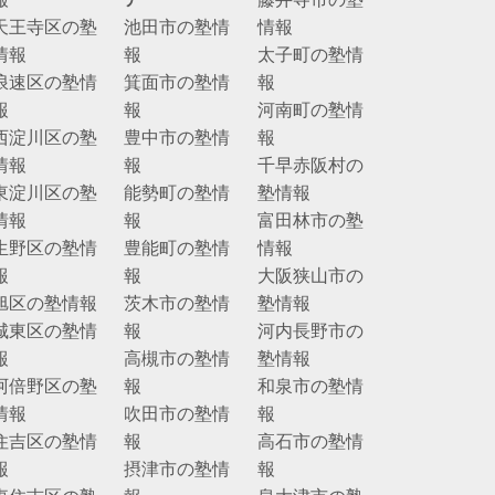
天王寺区の塾
池田市の塾情
情報
情報
報
太子町の塾情
浪速区の塾情
箕面市の塾情
報
報
報
河南町の塾情
西淀川区の塾
豊中市の塾情
報
情報
報
千早赤阪村の
東淀川区の塾
能勢町の塾情
塾情報
情報
報
富田林市の塾
生野区の塾情
豊能町の塾情
情報
報
報
大阪狭山市の
旭区の塾情報
茨木市の塾情
塾情報
城東区の塾情
報
河内長野市の
報
高槻市の塾情
塾情報
阿倍野区の塾
報
和泉市の塾情
情報
吹田市の塾情
報
住吉区の塾情
報
高石市の塾情
報
摂津市の塾情
報