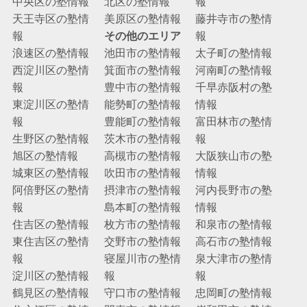
中央区の塾情報
北区の塾情報
報
天王寺区の塾情
美原区の塾情報
藤井寺市の塾情
報
その他のエリア
報
浪速区の塾情報
池田市の塾情報
太子町の塾情報
西淀川区の塾情
箕面市の塾情報
河南町の塾情報
報
豊中市の塾情報
千早赤阪村の塾
東淀川区の塾情
能勢町の塾情報
情報
報
豊能町の塾情報
富田林市の塾情
生野区の塾情報
茨木市の塾情報
報
旭区の塾情報
高槻市の塾情報
大阪狭山市の塾
城東区の塾情報
吹田市の塾情報
情報
阿倍野区の塾情
摂津市の塾情報
河内長野市の塾
報
島本町の塾情報
情報
住吉区の塾情報
枚方市の塾情報
和泉市の塾情報
東住吉区の塾情
交野市の塾情報
高石市の塾情報
報
寝屋川市の塾情
泉大津市の塾情
淀川区の塾情報
報
報
鶴見区の塾情報
守口市の塾情報
忠岡町の塾情報