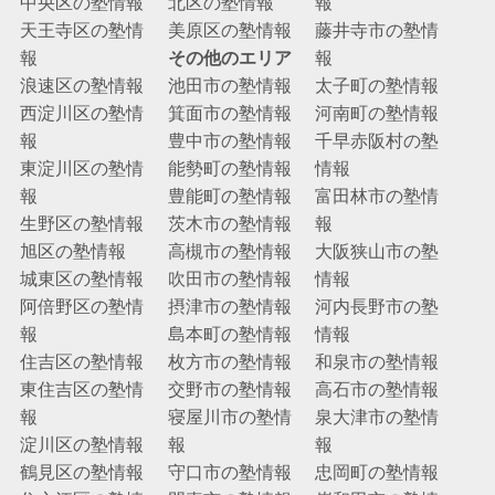
中央区の塾情報
北区の塾情報
報
天王寺区の塾情
美原区の塾情報
藤井寺市の塾情
報
その他のエリア
報
浪速区の塾情報
池田市の塾情報
太子町の塾情報
西淀川区の塾情
箕面市の塾情報
河南町の塾情報
報
豊中市の塾情報
千早赤阪村の塾
東淀川区の塾情
能勢町の塾情報
情報
報
豊能町の塾情報
富田林市の塾情
生野区の塾情報
茨木市の塾情報
報
旭区の塾情報
高槻市の塾情報
大阪狭山市の塾
城東区の塾情報
吹田市の塾情報
情報
阿倍野区の塾情
摂津市の塾情報
河内長野市の塾
報
島本町の塾情報
情報
住吉区の塾情報
枚方市の塾情報
和泉市の塾情報
東住吉区の塾情
交野市の塾情報
高石市の塾情報
報
寝屋川市の塾情
泉大津市の塾情
淀川区の塾情報
報
報
鶴見区の塾情報
守口市の塾情報
忠岡町の塾情報