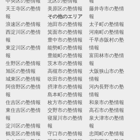
中央区の塾情報
北区の塾情報
報
天王寺区の塾情
美原区の塾情報
藤井寺市の塾情
報
その他のエリア
報
浪速区の塾情報
池田市の塾情報
太子町の塾情報
西淀川区の塾情
箕面市の塾情報
河南町の塾情報
報
豊中市の塾情報
千早赤阪村の塾
東淀川区の塾情
能勢町の塾情報
情報
報
豊能町の塾情報
富田林市の塾情
生野区の塾情報
茨木市の塾情報
報
旭区の塾情報
高槻市の塾情報
大阪狭山市の塾
城東区の塾情報
吹田市の塾情報
情報
阿倍野区の塾情
摂津市の塾情報
河内長野市の塾
報
島本町の塾情報
情報
住吉区の塾情報
枚方市の塾情報
和泉市の塾情報
東住吉区の塾情
交野市の塾情報
高石市の塾情報
報
寝屋川市の塾情
泉大津市の塾情
淀川区の塾情報
報
報
鶴見区の塾情報
守口市の塾情報
忠岡町の塾情報