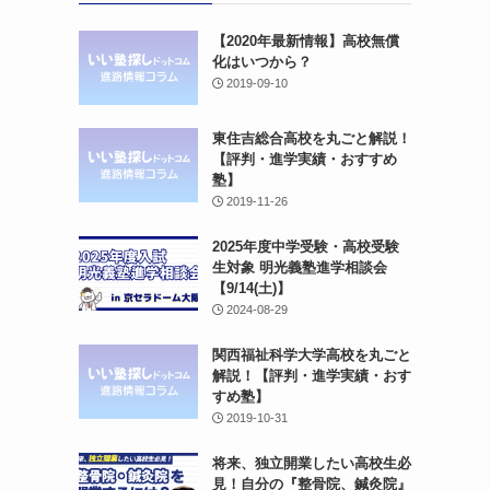
【2020年最新情報】高校無償
化はいつから？
2019-09-10
東住吉総合高校を丸ごと解説！
【評判・進学実績・おすすめ
塾】
2019-11-26
2025年度中学受験・高校受験
生対象 明光義塾進学相談会
【9/14(土)】
2024-08-29
関西福祉科学大学高校を丸ごと
解説！【評判・進学実績・おす
すめ塾】
2019-10-31
将来、独立開業したい高校生必
見！自分の『整骨院、鍼灸院』