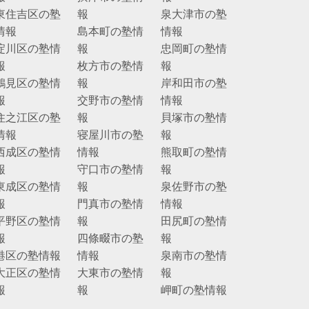
東住吉区の塾
報
泉大津市の塾
情報
島本町の塾情
情報
淀川区の塾情
報
忠岡町の塾情
報
枚方市の塾情
報
鶴見区の塾情
報
岸和田市の塾
報
交野市の塾情
情報
住之江区の塾
報
貝塚市の塾情
情報
寝屋川市の塾
報
西成区の塾情
情報
熊取町の塾情
報
守口市の塾情
報
東成区の塾情
報
泉佐野市の塾
報
門真市の塾情
情報
平野区の塾情
報
田尻町の塾情
報
四條畷市の塾
報
港区の塾情報
情報
泉南市の塾情
大正区の塾情
大東市の塾情
報
報
報
岬町の塾情報