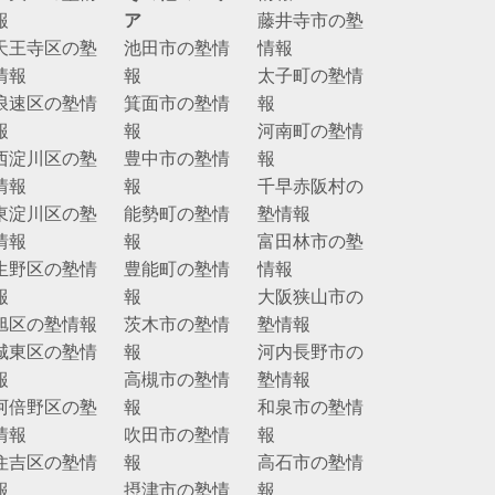
報
ア
藤井寺市の塾
天王寺区の塾
池田市の塾情
情報
情報
報
太子町の塾情
浪速区の塾情
箕面市の塾情
報
報
報
河南町の塾情
西淀川区の塾
豊中市の塾情
報
情報
報
千早赤阪村の
東淀川区の塾
能勢町の塾情
塾情報
情報
報
富田林市の塾
生野区の塾情
豊能町の塾情
情報
報
報
大阪狭山市の
旭区の塾情報
茨木市の塾情
塾情報
城東区の塾情
報
河内長野市の
報
高槻市の塾情
塾情報
阿倍野区の塾
報
和泉市の塾情
情報
吹田市の塾情
報
住吉区の塾情
報
高石市の塾情
報
摂津市の塾情
報