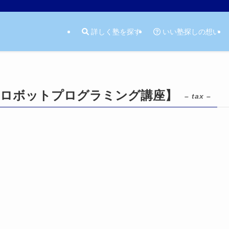
詳しく塾を探す
いい塾探しの想い
【ロボットプログラミング講座】
– tax –