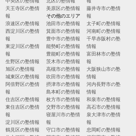
中央区の塾情報
北区の塾情報
報
天王寺区の塾情
美原区の塾情報
藤井寺市の塾情
報
その他のエリア
報
浪速区の塾情報
池田市の塾情報
太子町の塾情報
西淀川区の塾情
箕面市の塾情報
河南町の塾情報
報
豊中市の塾情報
千早赤阪村の塾
東淀川区の塾情
能勢町の塾情報
情報
報
豊能町の塾情報
富田林市の塾情
生野区の塾情報
茨木市の塾情報
報
旭区の塾情報
高槻市の塾情報
大阪狭山市の塾
城東区の塾情報
吹田市の塾情報
情報
阿倍野区の塾情
摂津市の塾情報
河内長野市の塾
報
島本町の塾情報
情報
住吉区の塾情報
枚方市の塾情報
和泉市の塾情報
東住吉区の塾情
交野市の塾情報
高石市の塾情報
報
寝屋川市の塾情
泉大津市の塾情
淀川区の塾情報
報
報
鶴見区の塾情報
守口市の塾情報
忠岡町の塾情報