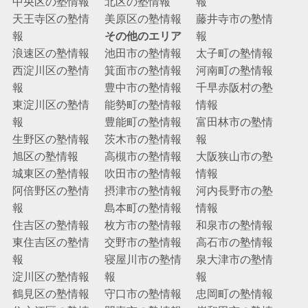
中央区の塾情報
北区の塾情報
報
天王寺区の塾情
美原区の塾情報
藤井寺市の塾情
報
その他のエリア
報
浪速区の塾情報
池田市の塾情報
太子町の塾情報
西淀川区の塾情
箕面市の塾情報
河南町の塾情報
報
豊中市の塾情報
千早赤阪村の塾
東淀川区の塾情
能勢町の塾情報
情報
報
豊能町の塾情報
富田林市の塾情
生野区の塾情報
茨木市の塾情報
報
旭区の塾情報
高槻市の塾情報
大阪狭山市の塾
城東区の塾情報
吹田市の塾情報
情報
阿倍野区の塾情
摂津市の塾情報
河内長野市の塾
報
島本町の塾情報
情報
住吉区の塾情報
枚方市の塾情報
和泉市の塾情報
東住吉区の塾情
交野市の塾情報
高石市の塾情報
報
寝屋川市の塾情
泉大津市の塾情
淀川区の塾情報
報
報
鶴見区の塾情報
守口市の塾情報
忠岡町の塾情報