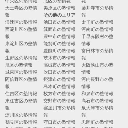
中央区の塾情報
北区の塾情報
報
天王寺区の塾情
美原区の塾情報
藤井寺市の塾情
報
その他のエリア
報
浪速区の塾情報
池田市の塾情報
太子町の塾情報
西淀川区の塾情
箕面市の塾情報
河南町の塾情報
報
豊中市の塾情報
千早赤阪村の塾
東淀川区の塾情
能勢町の塾情報
情報
報
豊能町の塾情報
富田林市の塾情
生野区の塾情報
茨木市の塾情報
報
旭区の塾情報
高槻市の塾情報
大阪狭山市の塾
城東区の塾情報
吹田市の塾情報
情報
阿倍野区の塾情
摂津市の塾情報
河内長野市の塾
報
島本町の塾情報
情報
住吉区の塾情報
枚方市の塾情報
和泉市の塾情報
東住吉区の塾情
交野市の塾情報
高石市の塾情報
報
寝屋川市の塾情
泉大津市の塾情
淀川区の塾情報
報
報
鶴見区の塾情報
守口市の塾情報
忠岡町の塾情報