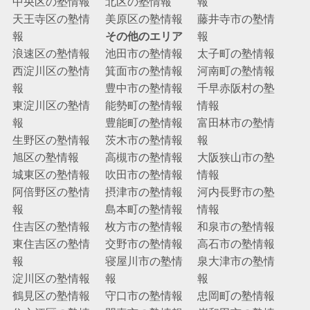
中央区の塾情報
北区の塾情報
報
天王寺区の塾情
美原区の塾情報
藤井寺市の塾情
報
その他のエリア
報
浪速区の塾情報
池田市の塾情報
太子町の塾情報
西淀川区の塾情
箕面市の塾情報
河南町の塾情報
報
豊中市の塾情報
千早赤阪村の塾
東淀川区の塾情
能勢町の塾情報
情報
報
豊能町の塾情報
富田林市の塾情
生野区の塾情報
茨木市の塾情報
報
旭区の塾情報
高槻市の塾情報
大阪狭山市の塾
城東区の塾情報
吹田市の塾情報
情報
阿倍野区の塾情
摂津市の塾情報
河内長野市の塾
報
島本町の塾情報
情報
住吉区の塾情報
枚方市の塾情報
和泉市の塾情報
東住吉区の塾情
交野市の塾情報
高石市の塾情報
報
寝屋川市の塾情
泉大津市の塾情
淀川区の塾情報
報
報
鶴見区の塾情報
守口市の塾情報
忠岡町の塾情報