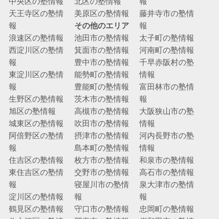
中央区の塾情報
北区の塾情報
報
天王寺区の塾情
美原区の塾情報
藤井寺市の塾情
報
その他のエリア
報
浪速区の塾情報
池田市の塾情報
太子町の塾情報
西淀川区の塾情
箕面市の塾情報
河南町の塾情報
報
豊中市の塾情報
千早赤阪村の塾
東淀川区の塾情
能勢町の塾情報
情報
報
豊能町の塾情報
富田林市の塾情
生野区の塾情報
茨木市の塾情報
報
旭区の塾情報
高槻市の塾情報
大阪狭山市の塾
城東区の塾情報
吹田市の塾情報
情報
阿倍野区の塾情
摂津市の塾情報
河内長野市の塾
報
島本町の塾情報
情報
住吉区の塾情報
枚方市の塾情報
和泉市の塾情報
東住吉区の塾情
交野市の塾情報
高石市の塾情報
報
寝屋川市の塾情
泉大津市の塾情
淀川区の塾情報
報
報
鶴見区の塾情報
守口市の塾情報
忠岡町の塾情報