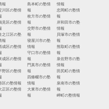
情報
島本町の塾情
情報
淀川区の塾情
報
忠岡町の塾情
報
枚方市の塾情
報
鶴見区の塾情
報
岸和田市の塾
報
交野市の塾情
情報
住之江区の塾
報
貝塚市の塾情
情報
寝屋川市の塾
報
西成区の塾情
情報
熊取町の塾情
報
守口市の塾情
報
東成区の塾情
報
泉佐野市の塾
報
門真市の塾情
情報
平野区の塾情
報
田尻町の塾情
報
四條畷市の塾
報
港区の塾情報
情報
泉南市の塾情
大正区の塾情
大東市の塾情
報
報
報
岬町の塾情報