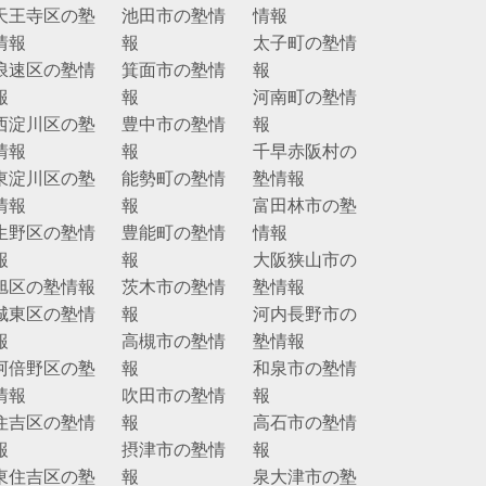
天王寺区の塾
池田市の塾情
情報
情報
報
太子町の塾情
浪速区の塾情
箕面市の塾情
報
報
報
河南町の塾情
西淀川区の塾
豊中市の塾情
報
情報
報
千早赤阪村の
東淀川区の塾
能勢町の塾情
塾情報
情報
報
富田林市の塾
生野区の塾情
豊能町の塾情
情報
報
報
大阪狭山市の
旭区の塾情報
茨木市の塾情
塾情報
城東区の塾情
報
河内長野市の
報
高槻市の塾情
塾情報
阿倍野区の塾
報
和泉市の塾情
情報
吹田市の塾情
報
住吉区の塾情
報
高石市の塾情
報
摂津市の塾情
報
東住吉区の塾
報
泉大津市の塾