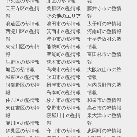
中央区の塾情報
北区の塾情報
報
天王寺区の塾情
美原区の塾情報
藤井寺市の塾情
報
その他のエリア
報
浪速区の塾情報
池田市の塾情報
太子町の塾情報
西淀川区の塾情
箕面市の塾情報
河南町の塾情報
報
豊中市の塾情報
千早赤阪村の塾
東淀川区の塾情
能勢町の塾情報
情報
報
豊能町の塾情報
富田林市の塾情
生野区の塾情報
茨木市の塾情報
報
旭区の塾情報
高槻市の塾情報
大阪狭山市の塾
城東区の塾情報
吹田市の塾情報
情報
阿倍野区の塾情
摂津市の塾情報
河内長野市の塾
報
島本町の塾情報
情報
住吉区の塾情報
枚方市の塾情報
和泉市の塾情報
東住吉区の塾情
交野市の塾情報
高石市の塾情報
報
寝屋川市の塾情
泉大津市の塾情
淀川区の塾情報
報
報
鶴見区の塾情報
守口市の塾情報
忠岡町の塾情報