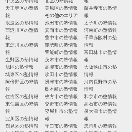
中央区の塾情報
北区の塾情報
報
天王寺区の塾情
美原区の塾情報
藤井寺市の塾情
報
その他のエリア
報
浪速区の塾情報
池田市の塾情報
太子町の塾情報
西淀川区の塾情
箕面市の塾情報
河南町の塾情報
報
豊中市の塾情報
千早赤阪村の塾
東淀川区の塾情
能勢町の塾情報
情報
報
豊能町の塾情報
富田林市の塾情
生野区の塾情報
茨木市の塾情報
報
旭区の塾情報
高槻市の塾情報
大阪狭山市の塾
城東区の塾情報
吹田市の塾情報
情報
阿倍野区の塾情
摂津市の塾情報
河内長野市の塾
報
島本町の塾情報
情報
住吉区の塾情報
枚方市の塾情報
和泉市の塾情報
東住吉区の塾情
交野市の塾情報
高石市の塾情報
報
寝屋川市の塾情
泉大津市の塾情
淀川区の塾情報
報
報
鶴見区の塾情報
守口市の塾情報
忠岡町の塾情報