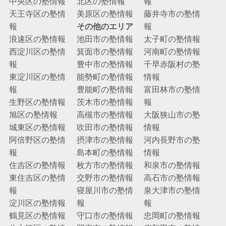
中央区の塾情報
北区の塾情報
報
天王寺区の塾情
美原区の塾情報
藤井寺市の塾情
報
その他のエリア
報
浪速区の塾情報
池田市の塾情報
太子町の塾情報
西淀川区の塾情
箕面市の塾情報
河南町の塾情報
報
豊中市の塾情報
千早赤阪村の塾
東淀川区の塾情
能勢町の塾情報
情報
報
豊能町の塾情報
富田林市の塾情
生野区の塾情報
茨木市の塾情報
報
旭区の塾情報
高槻市の塾情報
大阪狭山市の塾
城東区の塾情報
吹田市の塾情報
情報
阿倍野区の塾情
摂津市の塾情報
河内長野市の塾
報
島本町の塾情報
情報
住吉区の塾情報
枚方市の塾情報
和泉市の塾情報
東住吉区の塾情
交野市の塾情報
高石市の塾情報
報
寝屋川市の塾情
泉大津市の塾情
淀川区の塾情報
報
報
鶴見区の塾情報
守口市の塾情報
忠岡町の塾情報