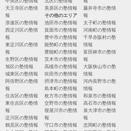
中央区の塾情報
北区の塾情報
報
天王寺区の塾情
美原区の塾情報
藤井寺市の塾情
報
その他のエリア
報
浪速区の塾情報
池田市の塾情報
太子町の塾情報
西淀川区の塾情
箕面市の塾情報
河南町の塾情報
報
豊中市の塾情報
千早赤阪村の塾
東淀川区の塾情
能勢町の塾情報
情報
報
豊能町の塾情報
富田林市の塾情
生野区の塾情報
茨木市の塾情報
報
旭区の塾情報
高槻市の塾情報
大阪狭山市の塾
城東区の塾情報
吹田市の塾情報
情報
阿倍野区の塾情
摂津市の塾情報
河内長野市の塾
報
島本町の塾情報
情報
住吉区の塾情報
枚方市の塾情報
和泉市の塾情報
東住吉区の塾情
交野市の塾情報
高石市の塾情報
報
寝屋川市の塾情
泉大津市の塾情
淀川区の塾情報
報
報
鶴見区の塾情報
守口市の塾情報
忠岡町の塾情報