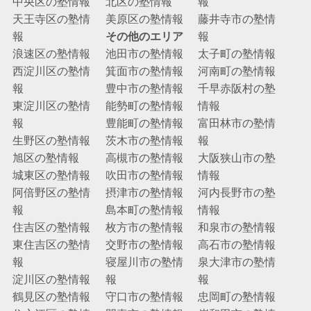
中央区の塾情報
北区の塾情報
報
天王寺区の塾情
美原区の塾情報
藤井寺市の塾情
報
その他のエリア
報
浪速区の塾情報
池田市の塾情報
太子町の塾情報
西淀川区の塾情
箕面市の塾情報
河南町の塾情報
報
豊中市の塾情報
千早赤阪村の塾
東淀川区の塾情
能勢町の塾情報
情報
報
豊能町の塾情報
富田林市の塾情
生野区の塾情報
茨木市の塾情報
報
旭区の塾情報
高槻市の塾情報
大阪狭山市の塾
城東区の塾情報
吹田市の塾情報
情報
阿倍野区の塾情
摂津市の塾情報
河内長野市の塾
報
島本町の塾情報
情報
住吉区の塾情報
枚方市の塾情報
和泉市の塾情報
東住吉区の塾情
交野市の塾情報
高石市の塾情報
報
寝屋川市の塾情
泉大津市の塾情
淀川区の塾情報
報
報
鶴見区の塾情報
守口市の塾情報
忠岡町の塾情報