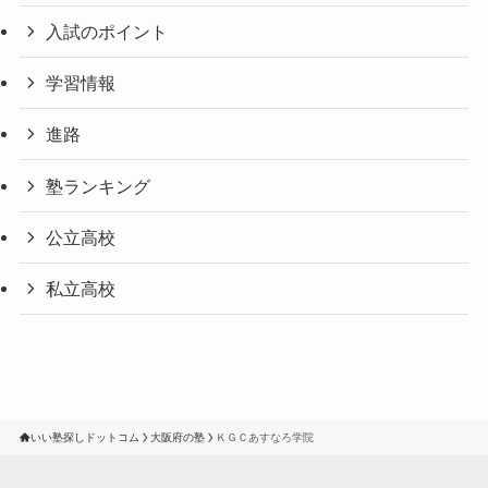
入試のポイント
学習情報
進路
塾ランキング
公立高校
私立高校
いい塾探しドットコム
大阪府の塾
ＫＧＣあすなろ学院