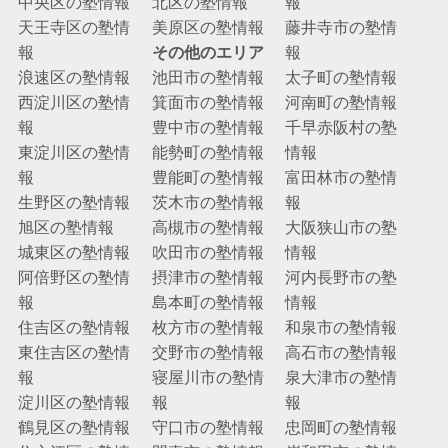
中央区の塾情報
北区の塾情報
報
天王寺区の塾情
美原区の塾情報
藤井寺市の塾情
報
その他のエリア
報
浪速区の塾情報
池田市の塾情報
太子町の塾情報
西淀川区の塾情
箕面市の塾情報
河南町の塾情報
報
豊中市の塾情報
千早赤阪村の塾
東淀川区の塾情
能勢町の塾情報
情報
報
豊能町の塾情報
富田林市の塾情
生野区の塾情報
茨木市の塾情報
報
旭区の塾情報
高槻市の塾情報
大阪狭山市の塾
城東区の塾情報
吹田市の塾情報
情報
阿倍野区の塾情
摂津市の塾情報
河内長野市の塾
報
島本町の塾情報
情報
住吉区の塾情報
枚方市の塾情報
和泉市の塾情報
東住吉区の塾情
交野市の塾情報
高石市の塾情報
報
寝屋川市の塾情
泉大津市の塾情
淀川区の塾情報
報
報
鶴見区の塾情報
守口市の塾情報
忠岡町の塾情報