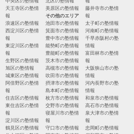
中央区の塾情報
北区の塾情報
報
天王寺区の塾情
美原区の塾情報
藤井寺市の塾情
報
その他のエリア
報
浪速区の塾情報
池田市の塾情報
太子町の塾情報
西淀川区の塾情
箕面市の塾情報
河南町の塾情報
報
豊中市の塾情報
千早赤阪村の塾
東淀川区の塾情
能勢町の塾情報
情報
報
豊能町の塾情報
富田林市の塾情
生野区の塾情報
茨木市の塾情報
報
旭区の塾情報
高槻市の塾情報
大阪狭山市の塾
城東区の塾情報
吹田市の塾情報
情報
阿倍野区の塾情
摂津市の塾情報
河内長野市の塾
報
島本町の塾情報
情報
住吉区の塾情報
枚方市の塾情報
和泉市の塾情報
東住吉区の塾情
交野市の塾情報
高石市の塾情報
報
寝屋川市の塾情
泉大津市の塾情
淀川区の塾情報
報
報
鶴見区の塾情報
守口市の塾情報
忠岡町の塾情報