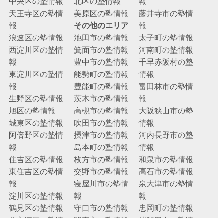
中央区の塾情報
北区の塾情報
報
天王寺区の塾情
美原区の塾情報
藤井寺市の塾情
報
その他のエリア
報
浪速区の塾情報
池田市の塾情報
太子町の塾情報
西淀川区の塾情
箕面市の塾情報
河南町の塾情報
報
豊中市の塾情報
千早赤阪村の塾
東淀川区の塾情
能勢町の塾情報
情報
報
豊能町の塾情報
富田林市の塾情
生野区の塾情報
茨木市の塾情報
報
旭区の塾情報
高槻市の塾情報
大阪狭山市の塾
城東区の塾情報
吹田市の塾情報
情報
阿倍野区の塾情
摂津市の塾情報
河内長野市の塾
報
島本町の塾情報
情報
住吉区の塾情報
枚方市の塾情報
和泉市の塾情報
東住吉区の塾情
交野市の塾情報
高石市の塾情報
報
寝屋川市の塾情
泉大津市の塾情
淀川区の塾情報
報
報
鶴見区の塾情報
守口市の塾情報
忠岡町の塾情報