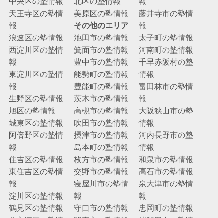
中央区の塾情報
北区の塾情報
報
天王寺区の塾情
美原区の塾情報
藤井寺市の塾情
報
その他のエリア
報
浪速区の塾情報
池田市の塾情報
太子町の塾情報
西淀川区の塾情
箕面市の塾情報
河南町の塾情報
報
豊中市の塾情報
千早赤阪村の塾
東淀川区の塾情
能勢町の塾情報
情報
報
豊能町の塾情報
富田林市の塾情
生野区の塾情報
茨木市の塾情報
報
旭区の塾情報
高槻市の塾情報
大阪狭山市の塾
城東区の塾情報
吹田市の塾情報
情報
阿倍野区の塾情
摂津市の塾情報
河内長野市の塾
報
島本町の塾情報
情報
住吉区の塾情報
枚方市の塾情報
和泉市の塾情報
東住吉区の塾情
交野市の塾情報
高石市の塾情報
報
寝屋川市の塾情
泉大津市の塾情
淀川区の塾情報
報
報
鶴見区の塾情報
守口市の塾情報
忠岡町の塾情報